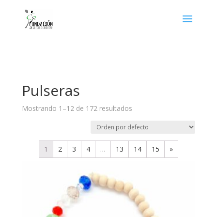
Pulseras
Mostrando 1–12 de 172 resultados
1
2
3
4
…
13
14
15
»