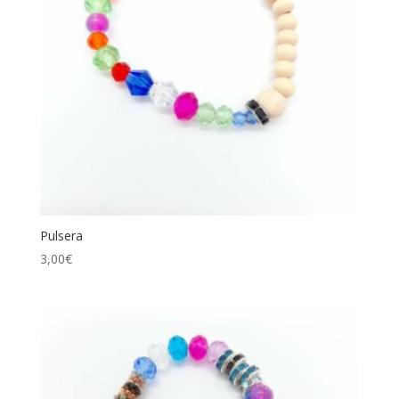
Pulsera
3,00
€