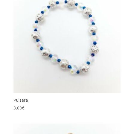
Pulsera
3,00
€