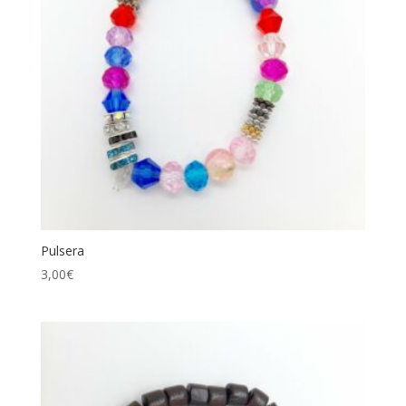
Pulsera
3,00
€