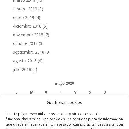
marzo 2019
(15)
febrero 2019
(3)
enero 2019
(4)
diciembre 2018
(5)
noviembre 2018
(7)
octubre 2018
(3)
septiembre 2018
(3)
agosto 2018
(4)
julio 2018
(4)
mayo 2020
L
M
X
J
V
S
D
Gestionar cookies
1
2
3
En esta página web utilizamos cookies y otros archivos de
4
5
6
7
8
9
10
funcionalidad similar. Una cookie es una pequeña pieza de información
que queda almacenada en tu navegador cuando visita nuestra site. Con