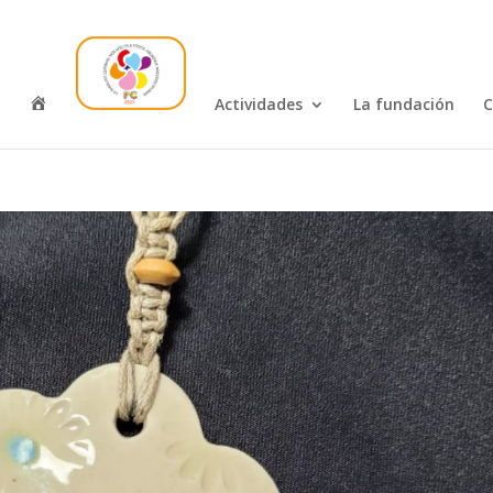
I
Actividades
La fundación
C
n
i
c
i
o