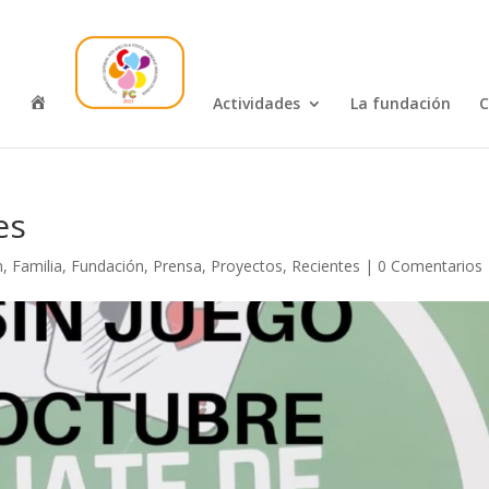
I
Actividades
La fundación
C
n
i
c
i
o
es
n
,
Familia
,
Fundación
,
Prensa
,
Proyectos
,
Recientes
|
0 Comentarios