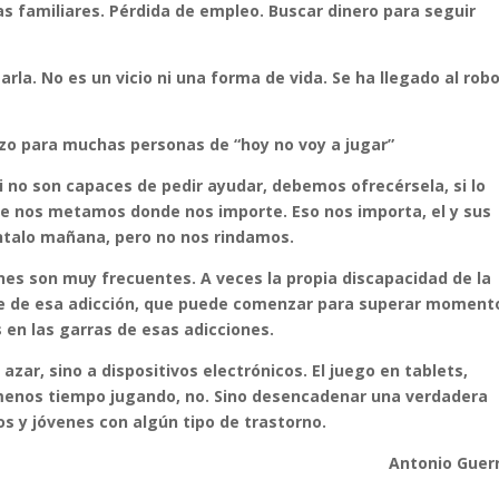
ras familiares. Pérdida de empleo. Buscar dinero para seguir
la. No es un vicio ni una forma de vida. Se ha llegado al robo
enzo para muchas personas de “hoy no voy a jugar”
 no son capaces de pedir ayudar, debemos ofrecérsela, si lo
e nos metamos donde nos importe. Eso nos importa, el y sus
téntalo mañana, pero no nos rindamos.
ones son muy frecuentes. A veces la propia discapacidad de la
nte de esa adicción, que puede comenzar para superar moment
s en las garras de esas adicciones.
 azar, sino a dispositivos electrónicos. El juego en tablets,
 menos tiempo jugando, no. Sino desencadenar una verdadera
os y jóvenes con algún tipo de trastorno.
Antonio Guerr