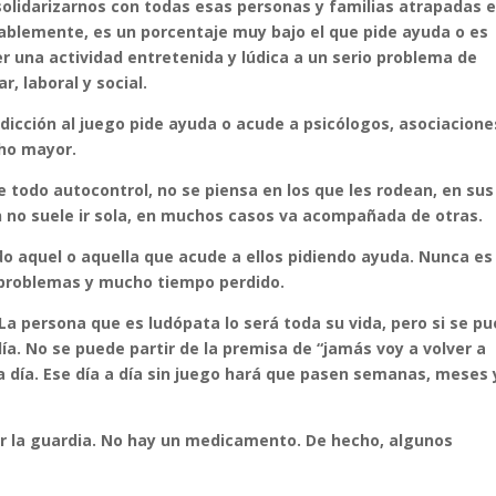
 solidarizarnos con todas esas personas y familias atrapadas 
tablemente, es un porcentaje muy bajo el que pide ayuda o es
r una actividad entretenida y lúdica a un serio problema de
, laboral y social.
icción al juego pide ayuda o acude a psicólogos, asociacione
cho mayor.
e todo autocontrol, no se piensa en los que les rodean, en sus
ón no suele ir sola, en muchos casos va acompañada de otras.
odo aquel o aquella que acude a ellos pidiendo ayuda. Nunca es
 problemas y mucho tiempo perdido.
La persona que es ludópata lo será toda su vida, pero si se p
ía. No se puede partir de la premisa de “jamás voy a volver a
a a día. Ese día a día sin juego hará que pasen semanas, meses 
r la guardia. No hay un medicamento. De hecho, algunos