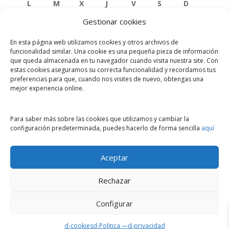
L
M
X
J
V
S
D
Gestionar cookies
1
2
3
4
5
6
7
En esta página web utilizamos cookies y otros archivos de
8
9
10
11
12
13
14
funcionalidad similar. Una cookie es una pequeña pieza de información
que queda almacenada en tu navegador cuando visita nuestra site. Con
estas cookies aseguramos su correcta funcionalidad y recordamos tus
15
16
17
18
19
20
21
preferencias para que, cuando nos visites de nuevo, obtengas una
mejor experiencia online.
22
23
24
25
26
27
28
29
30
31
Para saber más sobre las cookies que utilizamos y cambiar la
configuración predeterminada, puedes hacerlo de forma sencilla
aquí
« Sep
Nov »
Aceptar
Rechazar
© 2020 FUNDACIÓN AK GUERRERO Todos los
Configurar
derechos reservados |
Política de privacidad
|
Aviso legal
d-cookies
d-Politica —
d-privacidad