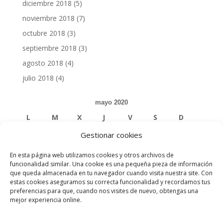
diciembre 2018
(5)
noviembre 2018
(7)
octubre 2018
(3)
septiembre 2018
(3)
agosto 2018
(4)
julio 2018
(4)
mayo 2020
L
M
X
J
V
S
D
Gestionar cookies
1
2
3
En esta página web utilizamos cookies y otros archivos de
4
5
6
7
8
9
10
funcionalidad similar. Una cookie es una pequeña pieza de información
que queda almacenada en tu navegador cuando visita nuestra site. Con
estas cookies aseguramos su correcta funcionalidad y recordamos tus
11
12
13
14
15
16
17
preferencias para que, cuando nos visites de nuevo, obtengas una
mejor experiencia online.
18
19
20
21
22
23
24