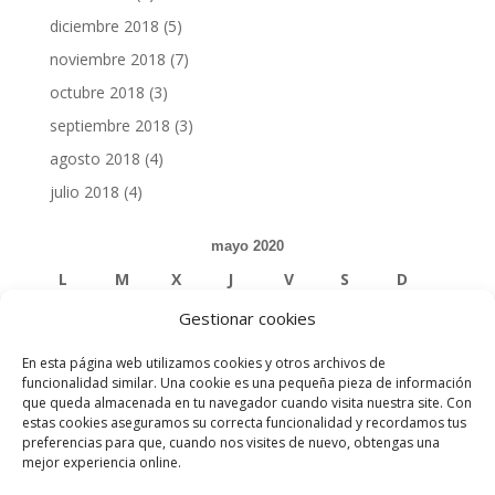
diciembre 2018
(5)
noviembre 2018
(7)
octubre 2018
(3)
septiembre 2018
(3)
agosto 2018
(4)
julio 2018
(4)
mayo 2020
L
M
X
J
V
S
D
Gestionar cookies
1
2
3
En esta página web utilizamos cookies y otros archivos de
4
5
6
7
8
9
10
funcionalidad similar. Una cookie es una pequeña pieza de información
que queda almacenada en tu navegador cuando visita nuestra site. Con
estas cookies aseguramos su correcta funcionalidad y recordamos tus
11
12
13
14
15
16
17
preferencias para que, cuando nos visites de nuevo, obtengas una
mejor experiencia online.
18
19
20
21
22
23
24