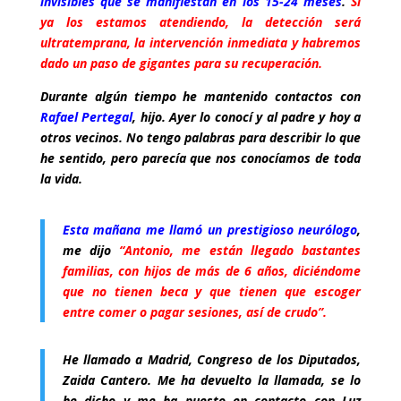
invisibles que se manifiestan en los 15-24 meses
.
Si
ya los estamos atendiendo, la detección será
ultratemprana, la intervención inmediata y habremos
dado un paso de gigantes para su recuperación.
Durante algún tiempo he mantenido contactos con
Rafael Pertegal
, hijo. Ayer lo conocí y al padre y hoy a
otros vecinos. No tengo palabras para describir lo que
he sentido, pero parecía que nos conocíamos de toda
la vida.
Esta mañana me llamó un prestigioso neurólogo
,
me dijo
“Antonio, me están llegado bastantes
familias, con hijos de más de 6 años, diciéndome
que no tienen beca y que tienen que escoger
entre comer o pagar sesiones, así de crudo”.
He llamado a Madrid, Congreso de los Diputados,
Zaida Cantero. Me ha devuelto la llamada, se lo
he dicho y me ha puesto en contacto con Luz