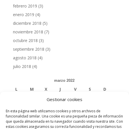
febrero 2019
(3)
enero 2019
(4)
diciembre 2018
(5)
noviembre 2018
(7)
octubre 2018
(3)
septiembre 2018
(3)
agosto 2018
(4)
julio 2018
(4)
marzo 2022
L
M
X
J
V
S
D
Gestionar cookies
1
2
3
4
5
6
En esta página web utilizamos cookies y otros archivos de
7
8
9
10
11
12
13
funcionalidad similar. Una cookie es una pequeña pieza de información
que queda almacenada en tu navegador cuando visita nuestra site. Con
estas cookies aseguramos su correcta funcionalidad y recordamos tus
14
15
16
17
18
19
20