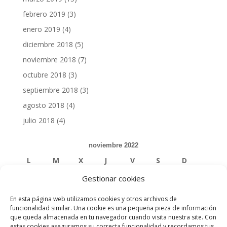
febrero 2019
(3)
enero 2019
(4)
diciembre 2018
(5)
noviembre 2018
(7)
octubre 2018
(3)
septiembre 2018
(3)
agosto 2018
(4)
julio 2018
(4)
noviembre 2022
L
M
X
J
V
S
D
Gestionar cookies
1
2
3
4
5
6
En esta página web utilizamos cookies y otros archivos de
7
8
9
10
11
12
13
funcionalidad similar. Una cookie es una pequeña pieza de información
que queda almacenada en tu navegador cuando visita nuestra site. Con
estas cookies aseguramos su correcta funcionalidad y recordamos tus