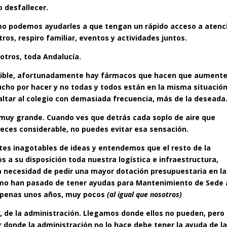
 desfallecer.
ómo podemos ayudarles a que tengan un rápido acceso a atenc
ros, respiro familiar, eventos y actividades juntos.
otros, toda Andalucía.
osible, afortunadamente hay fármacos que hacen que aumente
cho por hacer y no todas y todos están en la misma situación
altar al colegio con demasiada frecuencia, más de la deseada
, muy grande. Cuando ves que detrás cada soplo de aire que
a veces considerable, no puedes evitar esa sensación.
tes inagotables de ideas y entendemos que el resto de la
s a su disposición toda nuestra logística e infraestructura,
a necesidad de pedir una mayor dotación presupuestaria en la
omo han pasado de tener ayudas para Mantenimiento de Sede 
 apenas unos años, muy pocos
(al igual que nosotros)
e, de la administración. Llegamos donde ellos no pueden, pero
r donde la administración no lo hace debe tener la ayuda de l