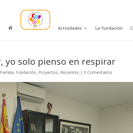
I
Actividades
La fundación
C
n
i
c
i
o
, yo solo pienso en respirar
,
Familia
,
Fundación
,
Proyectos
,
Recientes
|
0 Comentarios